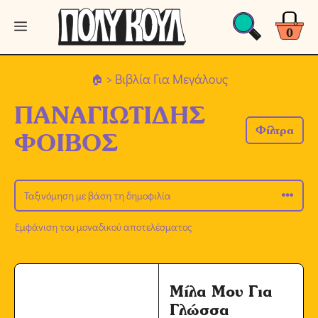
Μετάβαση
Μενού
σε
0
περιεχόμενο
> Βιβλία Για Μεγάλους
ΠΑΝΑΓΙΩΤΙΔΗΣ
Φίλτρα
ΦΟΙΒΟΣ
Εμφάνιση του μοναδικού αποτελέσματος
Μίλα Μου Για
Γλώσσα