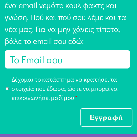
ένα email γεμάτο κουλ φακτς και
γνώση. Πού και πού σου λέμε και τα
νέα μας. Για να μην χάνεις τίποτα,
βάλε το email σου εδώ:
E
m
a
Α
Δέχομαι το κατάστημα να κρατήσει τα
i
π
στοιχεία που έδωσα, ώστε να μπορεί να
l
ο
επικοινωνήσει μαζί μου
*
*
δ
ο
Εγγραφή
χ
ή