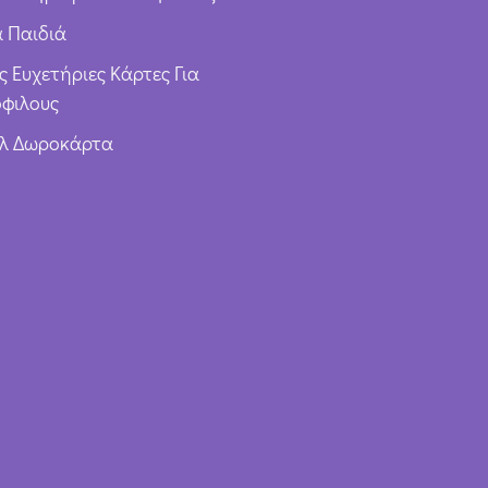
α Παιδιά
ς Ευχετήριες Κάρτες Για
φιλους
υλ Δωροκάρτα