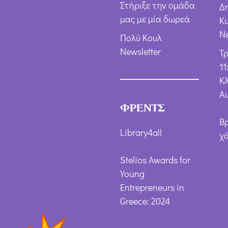
Στήριξε την ομάδα
Δ
μας με μία δωρεά
Κ
Ν
Πολύ Κουλ
Newsletter
Τ
11
Κλ
Α
ΦΡΕΝΤΣ
Β
Library4all
χ
Stelios Awards for
Young
Entrepreneurs in
Greece: 2024