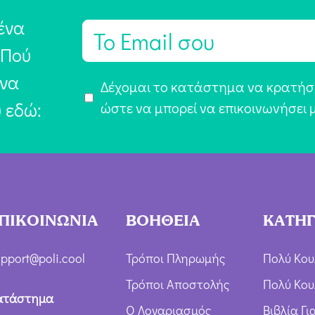
ένα
E
m
 Πού
a
 να
Α
Δέχομαι το κατάστημα να κρατήσε
i
υ εδώ:
π
ώστε να μπορεί να επικοινωνήσει 
l
ο
*
δ
ο
χ
ή
ΠΙΚΟΙΝΩΝΙΑ
ΒΟΗΘΕΙΑ
ΚΑΤΗΓ
Ό
ρ
pport@poli.cool
Τρόποι Πληρωμής
Πολύ Κου
ω
Τρόποι Αποστολής
Πολύ Κου
ν
ατάστημα
Ο Λογαριασμός
Βιβλία Γ