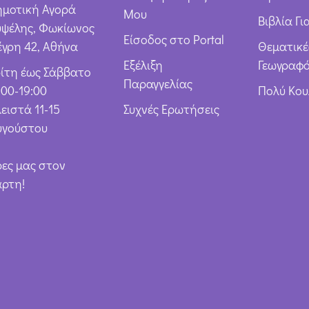
*
ημοτική Αγορά
Μου
Βιβλία Γι
υψέλης, Φωκίωνος
Είσοδος στο Portal
έγρη 42, Αθήνα
Θεματικέ
Εξέλιξη
Γεωγραφό
ρίτη έως Σάββατο
Παραγγελίας
:00-19:00
Πολύ Κο
ειστά 11-15
Συχνές Ερωτήσεις
υγούστου
ρες μας στον
άρτη!