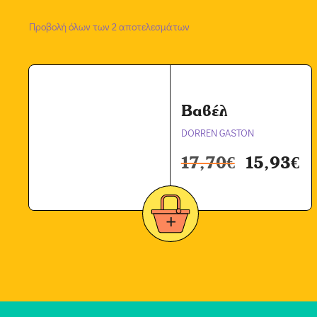
Προβολή όλων των 2 αποτελεσμάτων
Βαβέλ
DORREN GASTON
17,70
€
15,93
€