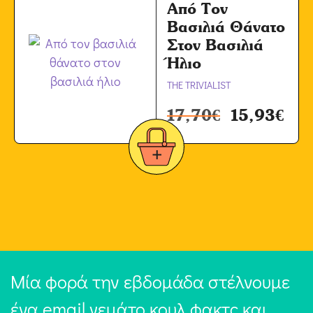
Από Τον
Βασιλιά Θάνατο
Στον Βασιλιά
Ήλιο
THE TRIVIALIST
17,70
€
15,93
€
Μία φορά την εβδομάδα στέλνουμε
ένα email γεμάτο κουλ φακτς και