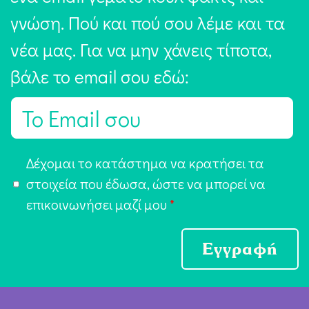
γνώση. Πού και πού σου λέμε και τα
νέα μας. Για να μην χάνεις τίποτα,
βάλε το email σου εδώ:
E
m
a
Α
Δέχομαι το κατάστημα να κρατήσει τα
i
π
στοιχεία που έδωσα, ώστε να μπορεί να
l
ο
επικοινωνήσει μαζί μου
*
*
δ
ο
Εγγραφή
χ
ή
Ό