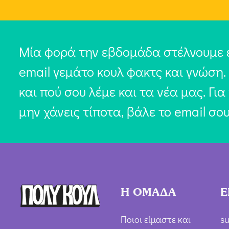
Μία φορά την εβδομάδα στέλνουμε 
email γεμάτο κουλ φακτς και γνώση.
και πού σου λέμε και τα νέα μας. Για
μην χάνεις τίποτα, βάλε το email σο
Η ΟΜΑΔΑ
Ε
Ποιοι είμαστε και
su