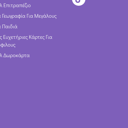
λ Επιτραπέζιο
ια Γεωγραφία Για Μεγάλους
α Παιδιά
ς Ευχετήριες Κάρτες Για
φιλους
υλ Δωροκάρτα