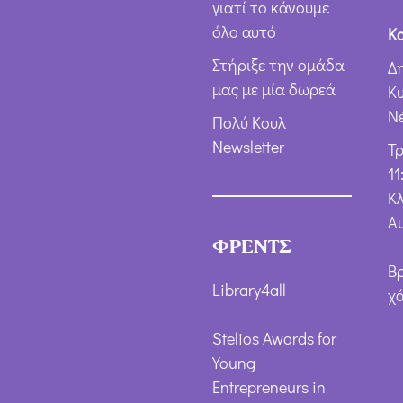
γιατί το κάνουμε
όλο αυτό
Κ
Στήριξε την ομάδα
Δ
μας με μία δωρεά
Κ
Ν
Πολύ Κουλ
Newsletter
Τ
11
Κλ
Α
ΦΡΕΝΤΣ
Β
Library4all
χ
Stelios Awards for
Young
Entrepreneurs in