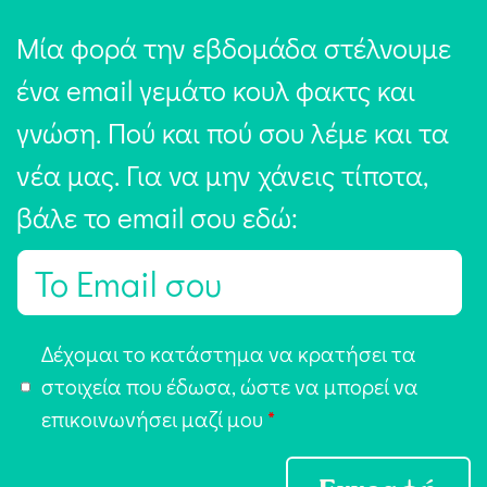
Μία φορά την εβδομάδα στέλνουμε
ένα email γεμάτο κουλ φακτς και
γνώση. Πού και πού σου λέμε και τα
νέα μας. Για να μην χάνεις τίποτα,
βάλε το email σου εδώ:
E
m
a
Α
Δέχομαι το κατάστημα να κρατήσει τα
i
π
στοιχεία που έδωσα, ώστε να μπορεί να
l
ο
επικοινωνήσει μαζί μου
*
*
δ
ο