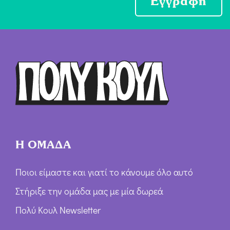
Εγγραφή
χ
ή
Ό
ρ
ω
ν
*
Η ΟΜΑΔΑ
Ποιοι είμαστε και γιατί το κάνουμε όλο αυτό
Στήριξε την ομάδα μας με μία δωρεά
Πολύ Κουλ Newsletter