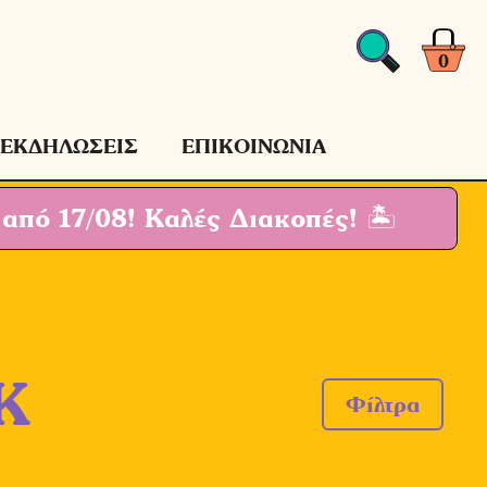
0
ΕΚΔΗΛΩΣΕΙΣ
ΕΠΙΚΟΙΝΩΝΙΑ
 από 17/08!
Καλές Διακοπές! 🏝
K
Φίλτρα