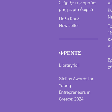
Στήριξε την ομάδα
Δ
μας με μία δωρεά
Κ
Ν
Πολύ Κουλ
Newsletter
Τ
11
Κλ
Α
ΦΡΕΝΤΣ
Β
Library4all
χ
Stelios Awards for
Young
Entrepreneurs in
Greece: 2024