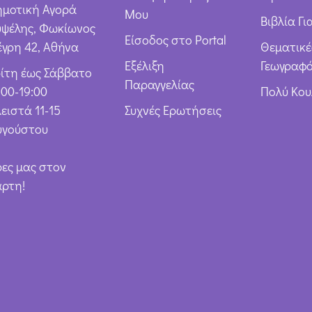
*
ημοτική Αγορά
Μου
Βιβλία Γι
υψέλης, Φωκίωνος
Είσοδος στο Portal
έγρη 42, Αθήνα
Θεματικέ
Εξέλιξη
Γεωγραφό
ρίτη έως Σάββατο
Παραγγελίας
:00-19:00
Πολύ Κο
ειστά 11-15
Συχνές Ερωτήσεις
υγούστου
ρες μας στον
άρτη!