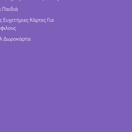
α Παιδιά
ς Ευχετήριες Κάρτες Για
φιλους
υλ Δωροκάρτα