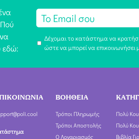
ένα
E
m
 Πού
a
 να
Α
Δέχομαι το κατάστημα να κρατήσε
i
υ εδώ:
π
ώστε να μπορεί να επικοινωνήσει 
l
ο
*
δ
ο
χ
ή
ΠΙΚΟΙΝΩΝΙΑ
ΒΟΗΘΕΙΑ
ΚΑΤΗΓ
Ό
ρ
pport@poli.cool
Τρόποι Πληρωμής
Πολύ Κου
ω
Τρόποι Αποστολής
Πολύ Κου
ν
ατάστημα
Ο Λογαριασμός
Βιβλία Γ