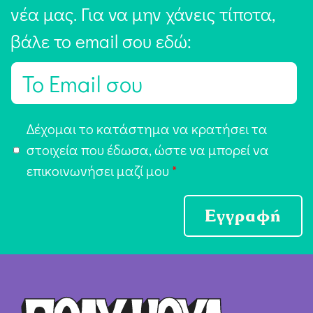
νέα μας. Για να μην χάνεις τίποτα,
βάλε το email σου εδώ:
E
m
a
Α
Δέχομαι το κατάστημα να κρατήσει τα
i
π
στοιχεία που έδωσα, ώστε να μπορεί να
l
ο
επικοινωνήσει μαζί μου
*
*
δ
ο
Εγγραφή
χ
ή
Ό
ρ