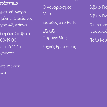
ν
ατάστημα
Ο Λογαριασμός
Βιβλία Γ
*
ημοτική Αγορά
Μου
Βιβλία Γι
υψέλης, Φωκίωνος
Είσοδος στο Portal
έγρη 42, Αθήνα
Θεματικέ
Εξέλιξη
Γεωγραφό
ρίτη έως Σάββατο
Παραγγελίας
:00-19:00
Πολύ Κο
ειστά 11-15
Συχνές Ερωτήσεις
υγούστου
ρες μας στον
άρτη!