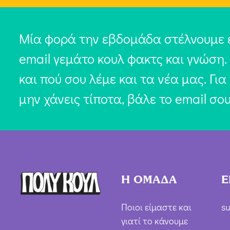
Μία φορά την εβδομάδα στέλνουμε 
email γεμάτο κουλ φακτς και γνώση.
και πού σου λέμε και τα νέα μας. Για
μην χάνεις τίποτα, βάλε το email σο
Η ΟΜΑΔΑ
Ε
Ποιοι είμαστε και
su
γιατί το κάνουμε