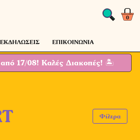
0
ΕΚΔΗΛΩΣΕΙΣ
ΕΠΙΚΟΙΝΩΝΙΑ
 από 17/08!
Καλές Διακοπές! 🏝
RT
Φίλτρα