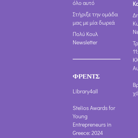
όλο αυτό
Κ
Στήριξε την ομάδα
Δ
μας με μία δωρεά
Κ
Ν
Πολύ Κουλ
Newsletter
Τ
11
Κλ
Α
ΦΡΕΝΤΣ
Β
Library4all
χ
Stelios Awards for
Young
Entrepreneurs in
Greece: 2024