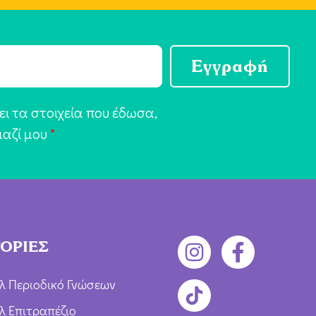
Εγγραφή
ι τα στοιχεία που έδωσα,
μαζί μου
*
ΟΡΙΕΣ
λ Περιοδικό Γνώσεων
λ Επιτραπέζιο