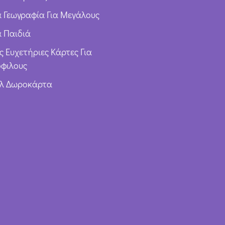
ια Γεωγραφία Για Μεγάλους
α Παιδιά
ς Ευχετήριες Κάρτες Για
φιλους
υλ Δωροκάρτα