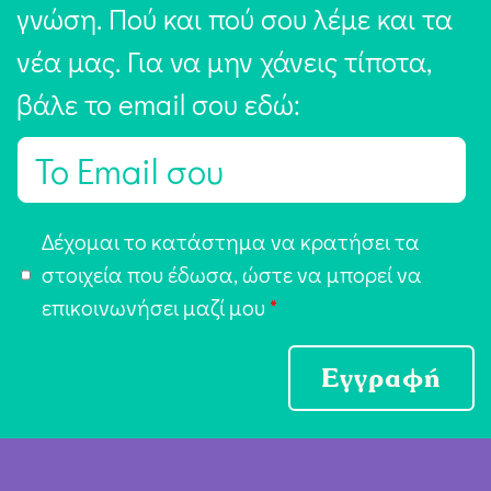
γνώση. Πού και πού σου λέμε και τα
νέα μας. Για να μην χάνεις τίποτα,
βάλε το email σου εδώ:
E
m
a
Α
Δέχομαι το κατάστημα να κρατήσει τα
i
π
στοιχεία που έδωσα, ώστε να μπορεί να
l
ο
επικοινωνήσει μαζί μου
*
*
δ
ο
Εγγραφή
χ
ή
Ό