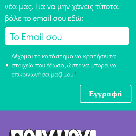
νέα μας. Για να μην χάνεις τίποτα,
βάλε το email σου εδώ:
E
m
a
Α
Δέχομαι το κατάστημα να κρατήσει τα
i
π
στοιχεία που έδωσα, ώστε να μπορεί να
l
ο
επικοινωνήσει μαζί μου
*
*
δ
ο
Εγγραφή
χ
ή
Ό
ρ