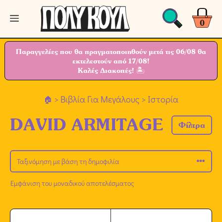
Μετάβαση
Μενού
σε
0
περιεχόμενο
Παραγγελίες που θα πραγματοποιηθούν μετά τις 06/08 θα
εκτελεστούν από 17/08!
Καλές Διακοπές! 🏝
>
Βιβλία Για Μεγάλους
> Ιστορία
DAVID ARMITAGE
Φίλτρα
Εμφάνιση του μοναδικού αποτελέσματος