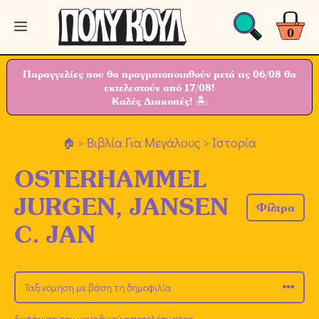
Μετάβαση
Μενού
σε
0
περιεχόμενο
Παραγγελίες που θα πραγματοποιηθούν μετά τις 06/08 θα
εκτελεστούν από 17/08!
Καλές Διακοπές! 🏝
>
Βιβλία Για Μεγάλους
> Ιστορία
OSTERHAMMEL
JURGEN, JANSEN
Φίλτρα
C. JAN
Εμφάνιση του μοναδικού αποτελέσματος