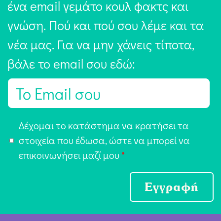
ένα email γεμάτο κουλ φακτς και
γνώση. Πού και πού σου λέμε και τα
νέα μας. Για να μην χάνεις τίποτα,
βάλε το email σου εδώ:
E
m
a
Α
Δέχομαι το κατάστημα να κρατήσει τα
i
π
στοιχεία που έδωσα, ώστε να μπορεί να
l
ο
επικοινωνήσει μαζί μου
*
*
δ
ο
Εγγραφή
χ
ή