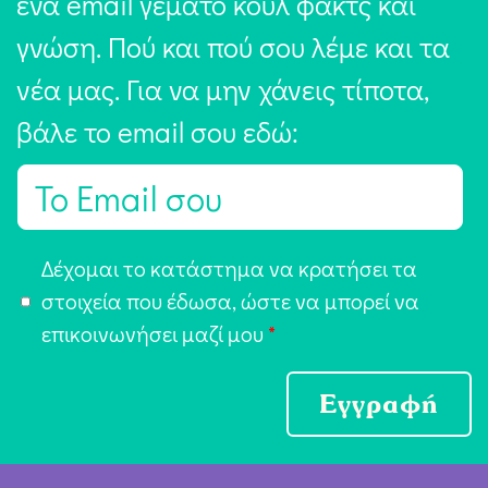
ένα email γεμάτο κουλ φακτς και
γνώση. Πού και πού σου λέμε και τα
νέα μας. Για να μην χάνεις τίποτα,
βάλε το email σου εδώ:
E
m
a
Α
Δέχομαι το κατάστημα να κρατήσει τα
i
π
στοιχεία που έδωσα, ώστε να μπορεί να
l
ο
επικοινωνήσει μαζί μου
*
*
δ
ο
Εγγραφή
χ
ή