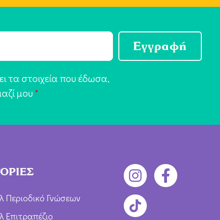
Εγγραφή
ι τα στοιχεία που έδωσα,
μαζί μου
*
ΟΡΙΕΣ
λ Περιοδικό Γνώσεων
λ Επιτραπέζιο