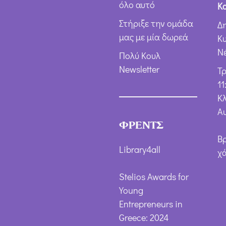
όλο αυτό
Κ
Στήριξε την ομάδα
Δ
μας με μία δωρεά
Κ
Ν
Πολύ Κουλ
Newsletter
Τ
11
Κλ
Α
ΦΡΕΝΤΣ
Β
Library4all
χ
Stelios Awards for
Young
Entrepreneurs in
Greece: 2024