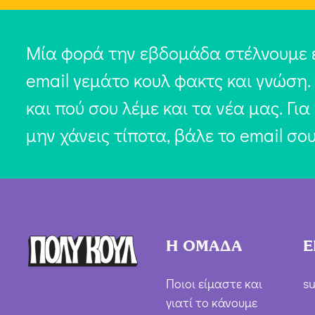
Μία φορά την εβδομάδα στέλνουμε 
email γεμάτο κουλ φακτς και γνώση.
και πού σου λέμε και τα νέα μας. Για
μην χάνεις τίποτα, βάλε το email σο
Η ΟΜΑΔΑ
Ε
Ποιοι είμαστε και
su
γιατί το κάνουμε