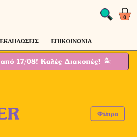
0
ΕΚΔΗΛΩΣΕΙΣ
ΕΠΙΚΟΙΝΩΝΙΑ
 από 17/08!
Καλές Διακοπές! 🏝
ER
Φίλτρα