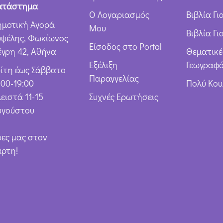
ν
ατάστημα
Ο Λογαριασμός
Βιβλία Γ
*
ημοτική Αγορά
Μου
Βιβλία Γι
υψέλης, Φωκίωνος
Είσοδος στο Portal
έγρη 42, Αθήνα
Θεματικέ
Εξέλιξη
Γεωγραφό
ρίτη έως Σάββατο
Παραγγελίας
:00-19:00
Πολύ Κο
ειστά 11-15
Συχνές Ερωτήσεις
υγούστου
ρες μας στον
άρτη!