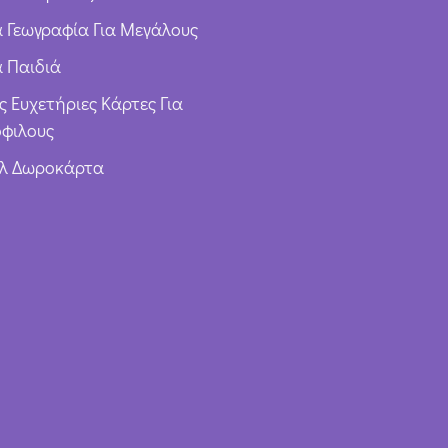
ια Γεωγραφία Για Μεγάλους
α Παιδιά
ς Ευχετήριες Κάρτες Για
φιλους
υλ Δωροκάρτα