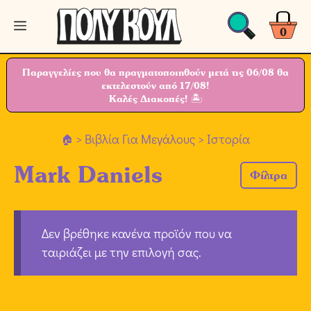
Μετάβαση
Μενού
σε
0
περιεχόμενο
Παραγγελίες που θα πραγματοποιηθούν μετά τις 06/08 θα
εκτελεστούν από 17/08!
Καλές Διακοπές! 🏝
>
Βιβλία Για Μεγάλους
> Ιστορία
Mark Daniels
Φίλτρα
Δεν βρέθηκε κανένα προϊόν που να
ταιριάζει με την επιλογή σας.