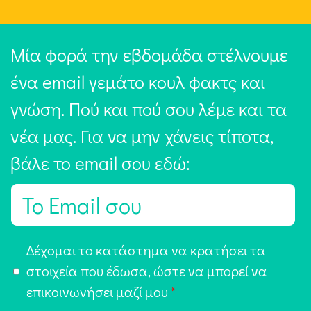
Μία φορά την εβδομάδα στέλνουμε
ένα email γεμάτο κουλ φακτς και
γνώση. Πού και πού σου λέμε και τα
νέα μας. Για να μην χάνεις τίποτα,
βάλε το email σου εδώ:
E
m
a
Α
Δέχομαι το κατάστημα να κρατήσει τα
i
π
στοιχεία που έδωσα, ώστε να μπορεί να
l
ο
επικοινωνήσει μαζί μου
*
*