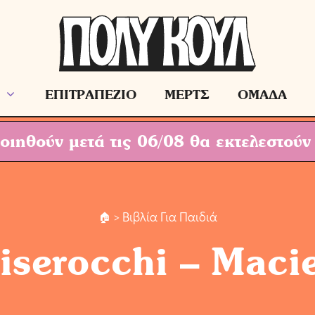
ΕΠΙΤΡΑΠΕΖΙΟ
ΜΕΡΤΣ
ΟΜΑΔΑ
ιηθούν μετά τις 06/08 θα εκτελεστούν
> Βιβλία Για Παιδιά
iserocchi – Maci