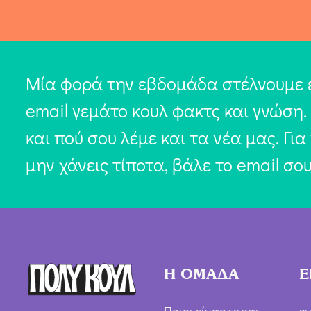
Μία φορά την εβδομάδα στέλνουμε 
email γεμάτο κουλ φακτς και γνώση.
και πού σου λέμε και τα νέα μας. Για
μην χάνεις τίποτα, βάλε το email σο
Η ΟΜΑΔΑ
Ε