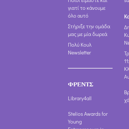
Ποιοι είμαστε και
su
γιατί το κάνουμε
όλο αυτό
Κ
Στήριξε την ομάδα
Δ
μας με μία δωρεά
Κ
Ν
Πολύ Κουλ
Newsletter
Τ
11
Κλ
Α
ΦΡΕΝΤΣ
Β
Library4all
χ
Stelios Awards for
Young