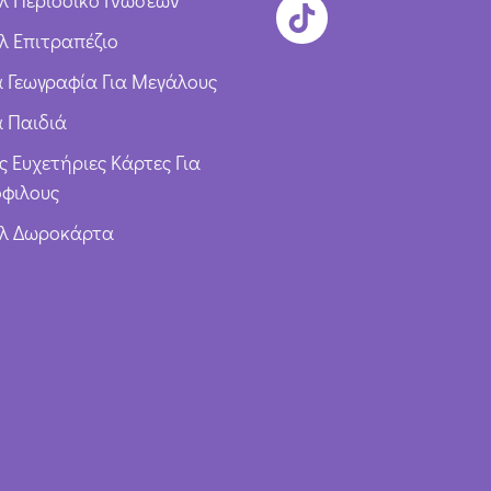
λ Περιοδικό Γνώσεων
λ Επιτραπέζιο
ια Γεωγραφία Για Μεγάλους
α Παιδιά
ς Ευχετήριες Κάρτες Για
φιλους
υλ Δωροκάρτα