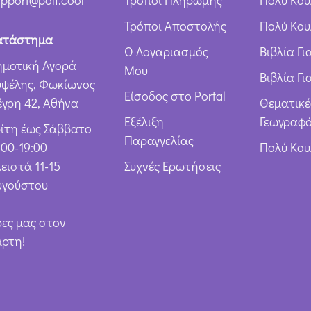
pport@poli.cool
Τρόποι Πληρωμής
Πολύ Κου
ω
Τρόποι Αποστολής
Πολύ Κου
ν
ατάστημα
Ο Λογαριασμός
Βιβλία Γ
*
ημοτική Αγορά
Μου
Βιβλία Γι
υψέλης, Φωκίωνος
Είσοδος στο Portal
έγρη 42, Αθήνα
Θεματικέ
Εξέλιξη
Γεωγραφό
ρίτη έως Σάββατο
Παραγγελίας
:00-19:00
Πολύ Κο
ειστά 11-15
Συχνές Ερωτήσεις
υγούστου
ρες μας στον
άρτη!