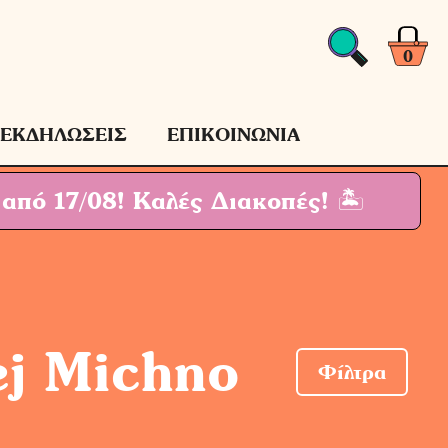
0
ΕΚΔΗΛΩΣΕΙΣ
ΕΠΙΚΟΙΝΩΝΙΑ
 από 17/08!
Καλές Διακοπές! 🏝
ej Michno
Φίλτρα