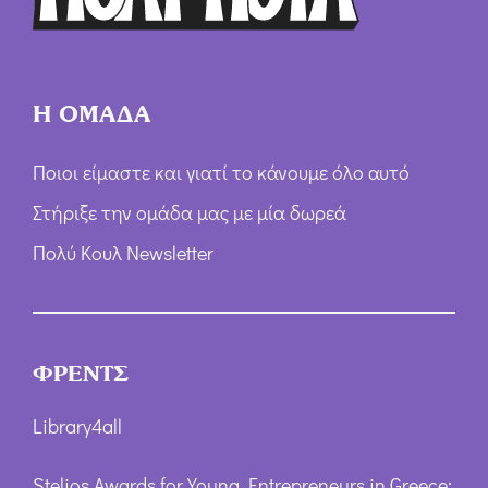
*
Η ΟΜΑΔΑ
Ποιοι είμαστε και γιατί το κάνουμε όλο αυτό
Στήριξε την ομάδα μας με μία δωρεά
Πολύ Κουλ Newsletter
ΦΡΕΝΤΣ
Library4all
Stelios Awards for Young Entrepreneurs in Greece: