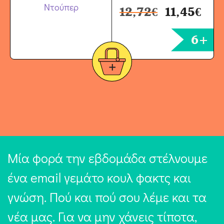
12,72
€
11,45
€
6+
Μία φορά την εβδομάδα στέλνουμε
ένα email γεμάτο κουλ φακτς και
γνώση. Πού και πού σου λέμε και τα
νέα μας. Για να μην χάνεις τίποτα,