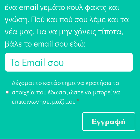
ένα email γεμάτο κουλ φακτς και
γνώση. Πού και πού σου λέμε και τα
νέα μας. Για να μην χάνεις τίποτα,
βάλε το email σου εδώ:
E
m
a
Α
Δέχομαι το κατάστημα να κρατήσει τα
i
π
στοιχεία που έδωσα, ώστε να μπορεί να
l
ο
επικοινωνήσει μαζί μου
*
*
δ
ο
Εγγραφή
χ
ή