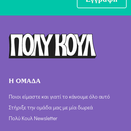
χ
ή
Ό
ρ
ω
ν
*
Η ΟΜΑΔΑ
Ποιοι είμαστε και γιατί το κάνουμε όλο αυτό
Στήριξε την ομάδα μας με μία δωρεά
Πολύ Κουλ Newsletter