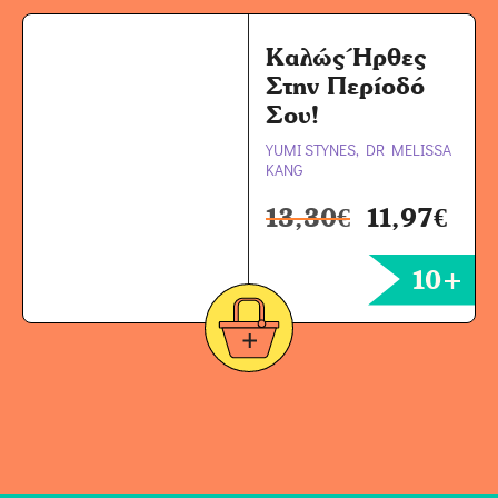
Καλώς Ήρθες
Στην Περίοδό
Σου!
YUMI STYNES, DR MELISSA
KANG
13,30
€
11,97
€
10+