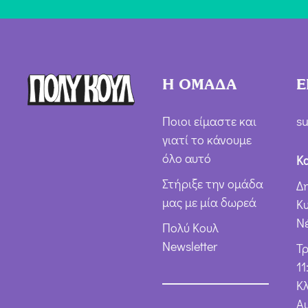
Η ΟΜΑΔΑ
Ε
Ποιοι είμαστε και
su
γιατί το κάνουμε
όλο αυτό
Κ
Στήριξε την ομάδα
Δ
μας με μία δωρεά
Κ
Ν
Πολύ Κουλ
Newsletter
Τ
11
Κλ
Α