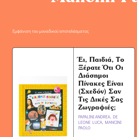
Εμφάνιση του μοναδικού αποτελέσματος
Έι, Παιδιά, Το
Ξέρατε Ότι Οι
Διάσημοι
Πίνακες Είναι
(Σχεδόν) Σαν
Τις Δικές Σας
Ζωγραφιές;
PAPALINI ANDREA, DE
LEONE LUCA, MANCINI
PAOLO