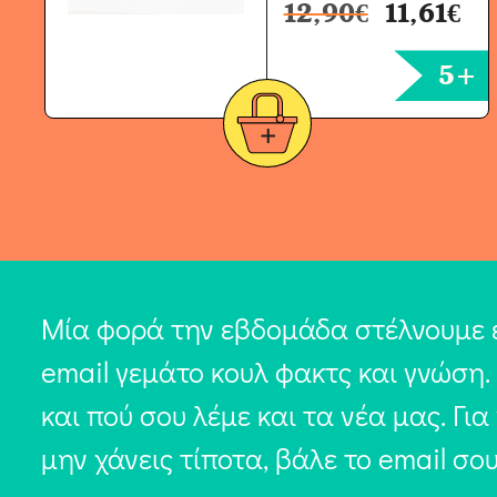
12,90
€
11,61
€
5+
Μία φορά την εβδομάδα στέλνουμε 
email γεμάτο κουλ φακτς και γνώση.
και πού σου λέμε και τα νέα μας. Για
μην χάνεις τίποτα, βάλε το email σο