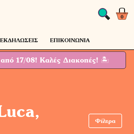
0
ΕΚΔΗΛΩΣΕΙΣ
ΕΠΙΚΟΙΝΩΝΙΑ
 από 17/08!
Καλές Διακοπές! 🏝
Luca,
Φίλτρα