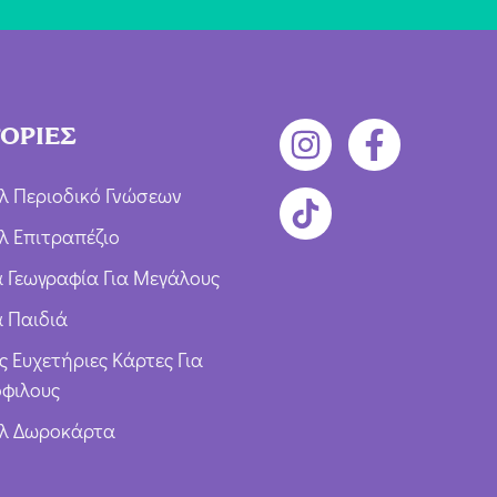
ΟΡΙΕΣ
λ Περιοδικό Γνώσεων
λ Επιτραπέζιο
ια Γεωγραφία Για Μεγάλους
α Παιδιά
ς Ευχετήριες Κάρτες Για
φιλους
υλ Δωροκάρτα