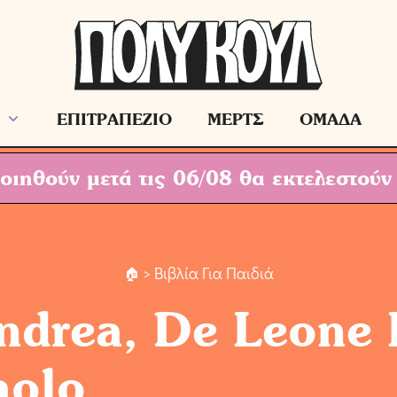
ΕΠΙΤΡΑΠΕΖΙΟ
ΜΕΡΤΣ
ΟΜΑΔΑ
ιηθούν μετά τις 06/08 θα εκτελεστούν
> Βιβλία Για Παιδιά
ndrea, De Leone 
aolo