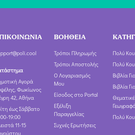
*
δ
ο
χ
ή
ΠΙΚΟΙΝΩΝΙΑ
ΒΟΗΘΕΙΑ
ΚΑΤΗΓ
Ό
ρ
pport@poli.cool
Τρόποι Πληρωμής
Πολύ Κου
ω
Τρόποι Αποστολής
Πολύ Κου
ν
ατάστημα
Ο Λογαριασμός
Βιβλία Γ
*
ημοτική Αγορά
Μου
Βιβλία Γι
υψέλης, Φωκίωνος
Είσοδος στο Portal
έγρη 42, Αθήνα
Θεματικέ
Εξέλιξη
Γεωγραφό
ρίτη έως Σάββατο
Παραγγελίας
:00-19:00
Πολύ Κο
ειστά 11-15
Συχνές Ερωτήσεις
υγούστου