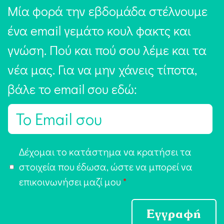
Μία φορά την εβδομάδα στέλνουμε
ένα email γεμάτο κουλ φακτς και
γνώση. Πού και πού σου λέμε και τα
νέα μας. Για να μην χάνεις τίποτα,
βάλε το email σου εδώ:
E
m
a
Α
Δέχομαι το κατάστημα να κρατήσει τα
i
π
στοιχεία που έδωσα, ώστε να μπορεί να
l
ο
επικοινωνήσει μαζί μου
*
*
δ
ο
Εγγραφή