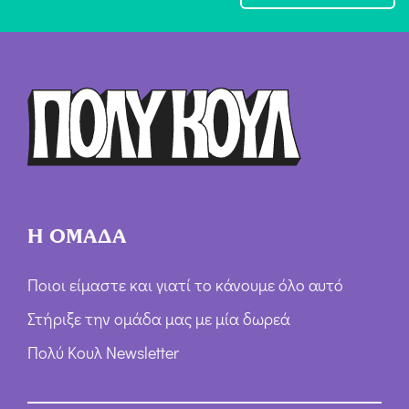
χ
ή
Ό
ρ
ω
ν
*
Η ΟΜΑΔΑ
Ποιοι είμαστε και γιατί το κάνουμε όλο αυτό
Στήριξε την ομάδα μας με μία δωρεά
Πολύ Κουλ Newsletter