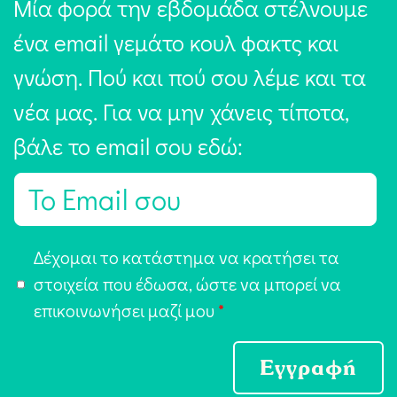
Μία φορά την εβδομάδα στέλνουμε
ένα email γεμάτο κουλ φακτς και
γνώση. Πού και πού σου λέμε και τα
νέα μας. Για να μην χάνεις τίποτα,
βάλε το email σου εδώ:
E
m
a
Α
Δέχομαι το κατάστημα να κρατήσει τα
i
π
στοιχεία που έδωσα, ώστε να μπορεί να
l
ο
επικοινωνήσει μαζί μου
*
*
δ
ο
Εγγραφή
χ