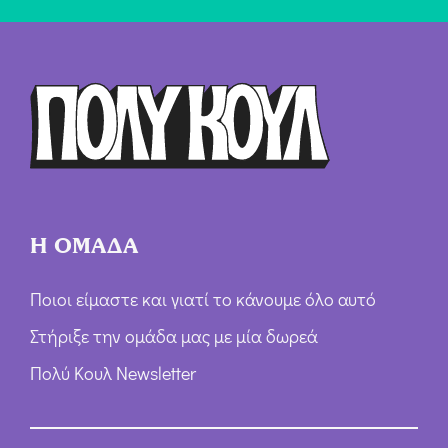
ή
Ό
ρ
ω
ν
*
Η ΟΜΑΔΑ
Ποιοι είμαστε και γιατί το κάνουμε όλο αυτό
Στήριξε την ομάδα μας με μία δωρεά
Πολύ Κουλ Newsletter