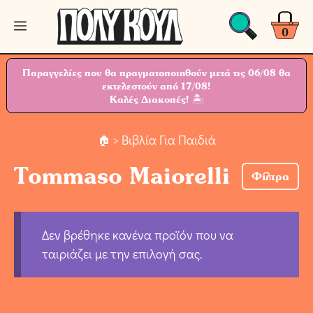
Μετάβαση
Μενού
σε
0
περιεχόμενο
Παραγγελίες που θα πραγματοποιηθούν μετά τις 06/08 θα
εκτελεστούν από 17/08!
Καλές Διακοπές! 🏝
> Βιβλία Για Παιδιά
Tommaso Maiorelli
Φίλτρα
Δεν βρέθηκε κανένα προϊόν που να
ταιριάζει με την επιλογή σας.