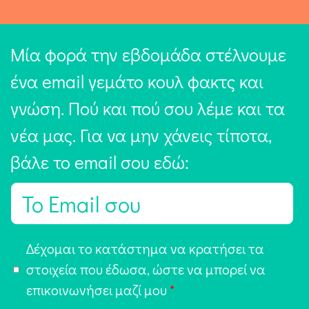
Μία φορά την εβδομάδα στέλνουμε
ένα email γεμάτο κουλ φακτς και
γνώση. Πού και πού σου λέμε και τα
νέα μας. Για να μην χάνεις τίποτα,
βάλε το email σου εδώ:
E
m
a
Α
Δέχομαι το κατάστημα να κρατήσει τα
i
π
στοιχεία που έδωσα, ώστε να μπορεί να
l
ο
επικοινωνήσει μαζί μου
*
*