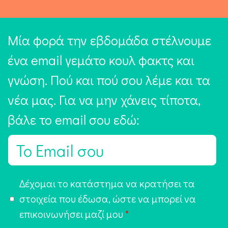
Μία φορά την εβδομάδα στέλνουμε
ένα email γεμάτο κουλ φακτς και
γνώση. Πού και πού σου λέμε και τα
νέα μας. Για να μην χάνεις τίποτα,
βάλε το email σου εδώ:
E
m
a
Α
Δέχομαι το κατάστημα να κρατήσει τα
i
π
στοιχεία που έδωσα, ώστε να μπορεί να
l
ο
επικοινωνήσει μαζί μου
*
*