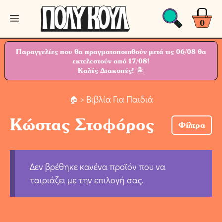
Μετάβαση
Μενού
σε
0
περιεχόμενο
Παραγγελίες που θα πραγματοποιηθούν μετά τις 06/08 θα
εκτελεστούν από 17/08!
Καλές Διακοπές! 🏝
> Βιβλία Για Παιδιά
Κώστας Στοφόρος
Φίλτρα
Δεν βρέθηκε κανένα προϊόν που να
ταιριάζει με την επιλογή σας.