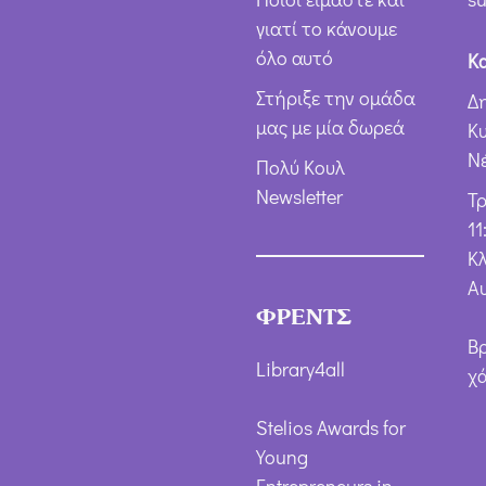
γιατί το κάνουμε
όλο αυτό
Κ
Στήριξε την ομάδα
Δ
μας με μία δωρεά
Κ
Ν
Πολύ Κουλ
Newsletter
Τ
11
Κλ
Α
ΦΡΕΝΤΣ
Β
Library4all
χ
Stelios Awards for
Young