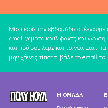
Μία φορά την εβδομάδα στέλνουμε 
email γεμάτο κουλ φακτς και γνώση.
και πού σου λέμε και τα νέα μας. Για
μην χάνεις τίποτα, βάλε το email σο
Η ΟΜΑΔΑ
Ε
Ποιοι είμαστε και
su