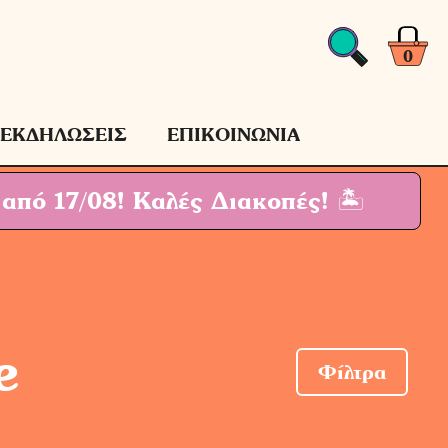
0
ΕΚΔΗΛΩΣΕΙΣ
ΕΠΙΚΟΙΝΩΝΙΑ
 από 17/08!
Καλές Διακοπές! 🏝
e
Φίλτρα