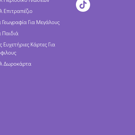
λ Επιτραπέζιο
ια Γεωγραφία Για Μεγάλους
α Παιδιά
ς Ευχετήριες Κάρτες Για
φιλους
υλ Δωροκάρτα