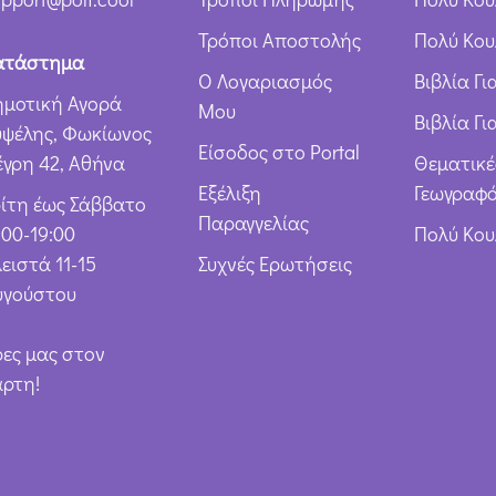
ω
Τρόποι Αποστολής
Πολύ Κου
ν
ατάστημα
Ο Λογαριασμός
Βιβλία Γ
*
ημοτική Αγορά
Μου
Βιβλία Γι
υψέλης, Φωκίωνος
Είσοδος στο Portal
έγρη 42, Αθήνα
Θεματικέ
Εξέλιξη
Γεωγραφό
ρίτη έως Σάββατο
Παραγγελίας
:00-19:00
Πολύ Κο
ειστά 11-15
Συχνές Ερωτήσεις
υγούστου
ρες μας στον
άρτη!