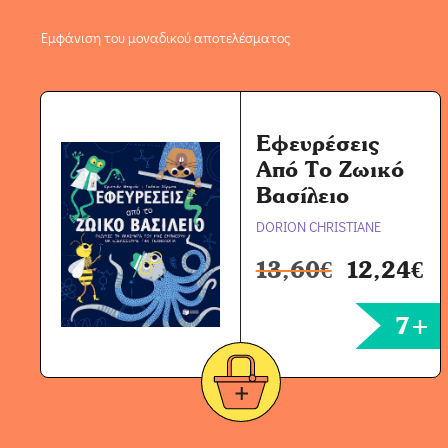
Εμφάνιση του μοναδικού αποτελέσματος
Εφευρέσεις
Από Το Ζωικό
Βασίλειο
DORION CHRISTIANE
13,60
€
12,24
€
7+