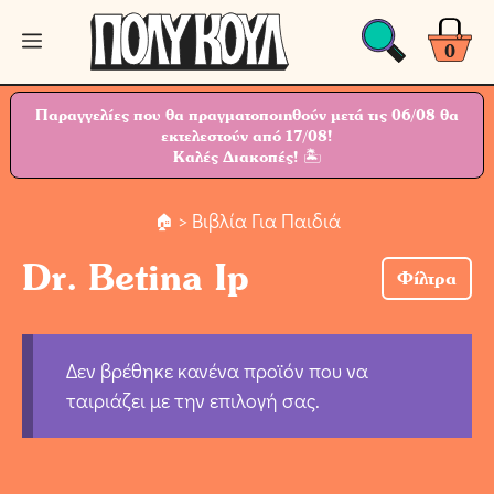
Μετάβαση
Μενού
σε
0
περιεχόμενο
Παραγγελίες που θα πραγματοποιηθούν μετά τις 06/08 θα
εκτελεστούν από 17/08!
Καλές Διακοπές! 🏝
> Βιβλία Για Παιδιά
Dr. Betina Ip
Φίλτρα
Δεν βρέθηκε κανένα προϊόν που να
ταιριάζει με την επιλογή σας.