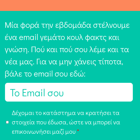
Μία φορά την εβδομάδα στέλνουμε
ένα email γεμάτο κουλ φακτς και
γνώση. Πού και πού σου λέμε και τα
νέα μας. Για να μην χάνεις τίποτα,
βάλε το email σου εδώ:
E
m
a
Α
Δέχομαι το κατάστημα να κρατήσει τα
i
π
στοιχεία που έδωσα, ώστε να μπορεί να
l
ο
επικοινωνήσει μαζί μου
*
*