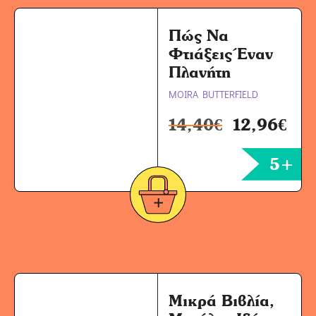
Πώς Να
Φτιάξεις Έναν
Πλανήτη
MOIRA BUTTERFIELD
14,40
€
12,96
€
5+
Μικρά Βιβλία,