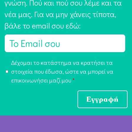
γνώση. Πού και πού σου λέμε και τα
νέα μας. Για να μην χάνεις τίποτα,
βάλε το email σου εδώ:
E
m
a
Α
Δέχομαι το κατάστημα να κρατήσει τα
i
π
στοιχεία που έδωσα, ώστε να μπορεί να
l
ο
επικοινωνήσει μαζί μου
*
*
δ
ο
Εγγραφή
χ
ή
Ό