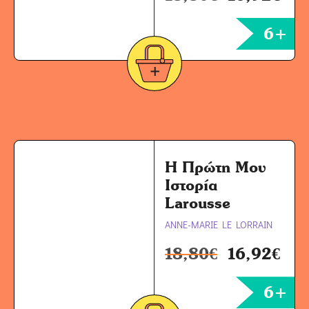
6+
Η Πρώτη Μου
Ιστορία
Larousse
ANNE-MARIE LE LORRAIN
18,80
€
16,92
€
6+