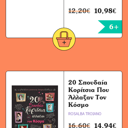
12,20
€
10,98
€
6+
20 Σπουδαία
Κορίτσια Που
Άλλαξαν Τον
Κόσμο
ROSALBA TROIANO
16,60
€
14,94
€