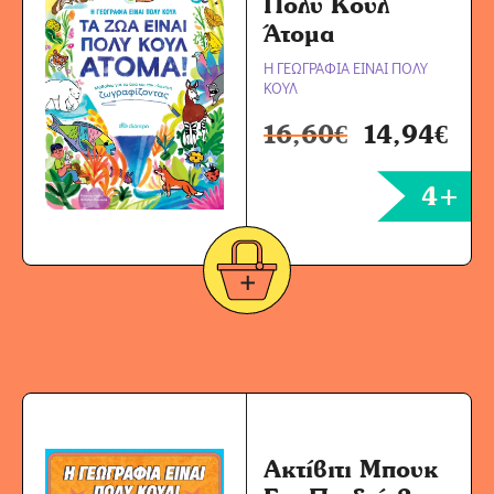
Πολύ Κουλ
Άτομα
Η ΓΕΩΓΡΑΦΙΑ ΕΙΝΑΙ ΠΟΛΥ
ΚΟΥΛ
16,60
€
14,94
€
4+
Ακτίβιτι Μπουκ