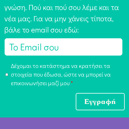
γνώση. Πού και πού σου λέμε και τα
νέα μας. Για να μην χάνεις τίποτα,
βάλε το email σου εδώ:
E
m
a
Α
Δέχομαι το κατάστημα να κρατήσει τα
i
π
στοιχεία που έδωσα, ώστε να μπορεί να
l
ο
επικοινωνήσει μαζί μου
*
*
δ
ο
Εγγραφή
χ
ή
Ό