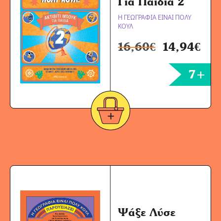
Για Παιδιά 2
Η ΓΕΩΓΡΑΦΙΑ ΕΙΝΑΙ ΠΟΛΥ
ΚΟΥΛ
16,60
€
14,94
€
7+
Ψάξε Λύσε