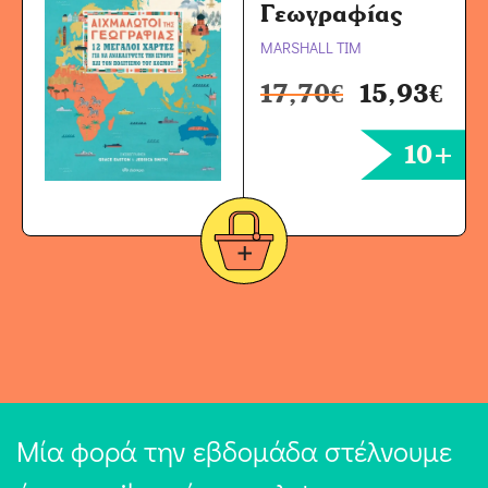
Γεωγραφίας
MARSHALL TIM
17,70
€
15,93
€
10+
Μία φορά την εβδομάδα στέλνουμε