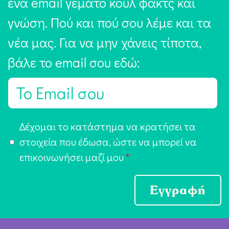
ένα email γεμάτο κουλ φακτς και
γνώση. Πού και πού σου λέμε και τα
νέα μας. Για να μην χάνεις τίποτα,
βάλε το email σου εδώ:
E
m
a
Α
Δέχομαι το κατάστημα να κρατήσει τα
i
π
στοιχεία που έδωσα, ώστε να μπορεί να
l
ο
επικοινωνήσει μαζί μου
*
*
δ
ο
Εγγραφή
χ
ή