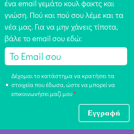
ένα email γεμάτο κουλ φακτς και
γνώση. Πού και πού σου λέμε και τα
νέα μας. Για να μην χάνεις τίποτα,
βάλε το email σου εδώ:
E
m
a
Α
Δέχομαι το κατάστημα να κρατήσει τα
i
π
στοιχεία που έδωσα, ώστε να μπορεί να
l
ο
επικοινωνήσει μαζί μου
*
*
δ
ο
Εγγραφή
χ
ή