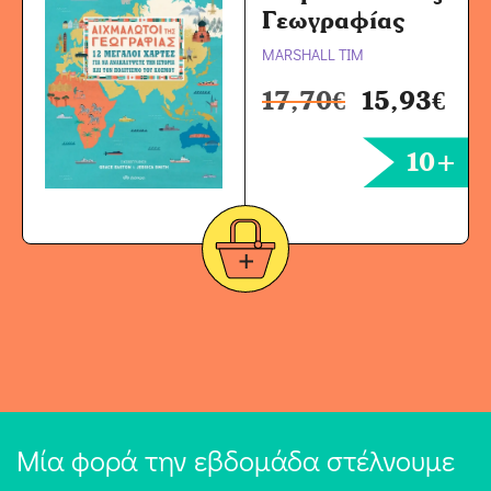
Γεωγραφίας
MARSHALL TIM
17,70
€
15,93
€
10+
Μία φορά την εβδομάδα στέλνουμε