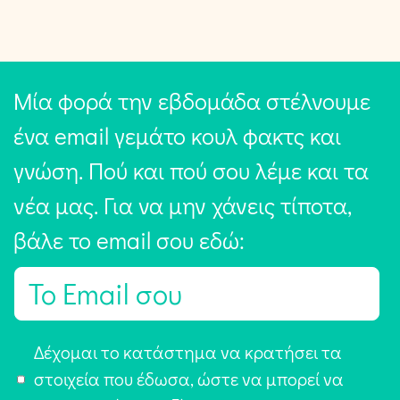
Μία φορά την εβδομάδα στέλνουμε
ένα email γεμάτο κουλ φακτς και
γνώση. Πού και πού σου λέμε και τα
νέα μας. Για να μην χάνεις τίποτα,
βάλε το email σου εδώ:
E
m
a
Α
Δέχομαι το κατάστημα να κρατήσει τα
i
π
στοιχεία που έδωσα, ώστε να μπορεί να
l