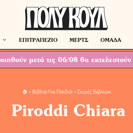
ΕΠΙΤΡΑΠΕΖΙΟ
ΜΕΡΤΣ
ΟΜΑΔΑ
ιηθούν μετά τις 06/08 θα εκτελεστούν
>
Βιβλία Για Παιδιά
> Σειρές Βιβλίων
Piroddi Chiara