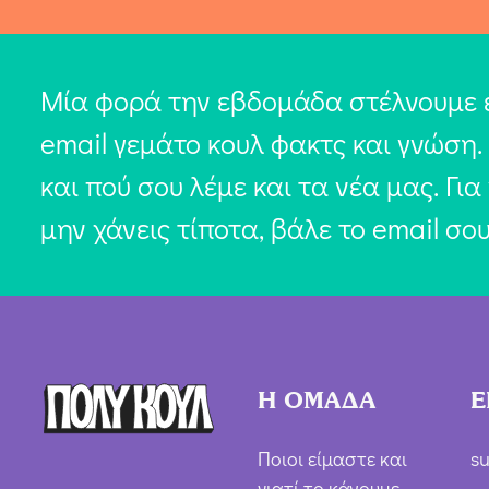
Μία φορά την εβδομάδα στέλνουμε 
email γεμάτο κουλ φακτς και γνώση.
και πού σου λέμε και τα νέα μας. Για
μην χάνεις τίποτα, βάλε το email σο
Η ΟΜΑΔΑ
Ε
Ποιοι είμαστε και
su
γιατί το κάνουμε