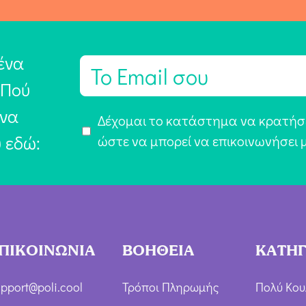
ένα
E
m
 Πού
a
 να
Α
Δέχομαι το κατάστημα να κρατήσε
i
υ εδώ:
π
ώστε να μπορεί να επικοινωνήσει 
l
ο
*
δ
ο
χ
ή
ΠΙΚΟΙΝΩΝΙΑ
ΒΟΗΘΕΙΑ
ΚΑΤΗΓ
Ό
ρ
pport@poli.cool
Τρόποι Πληρωμής
Πολύ Κου
ω