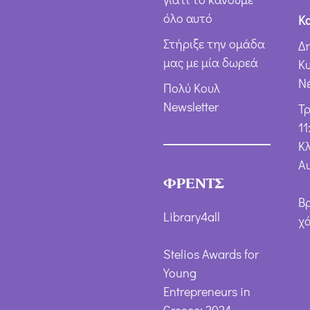
όλο αυτό
Κ
Στήριξε την ομάδα
Δ
μας με μία δωρεά
Κ
Ν
Πολύ Κουλ
Newsletter
Τ
11
Κλ
Α
ΦΡΕΝΤΣ
Β
Library4all
χ
Stelios Awards for
Young
Entrepreneurs in