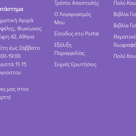
Τρόποι Αποστολής
Πολύ Κου
ν
ατάστημα
Ο Λογαριασμός
Βιβλία Γ
*
ημοτική Αγορά
Μου
Βιβλία Γι
υψέλης, Φωκίωνος
Είσοδος στο Portal
έγρη 42, Αθήνα
Θεματικέ
Εξέλιξη
Γεωγραφό
ρίτη έως Σάββατο
Παραγγελίας
:00-19:00
Πολύ Κο
ειστά 11-15
Συχνές Ερωτήσεις
υγούστου
ρες μας στον
άρτη!