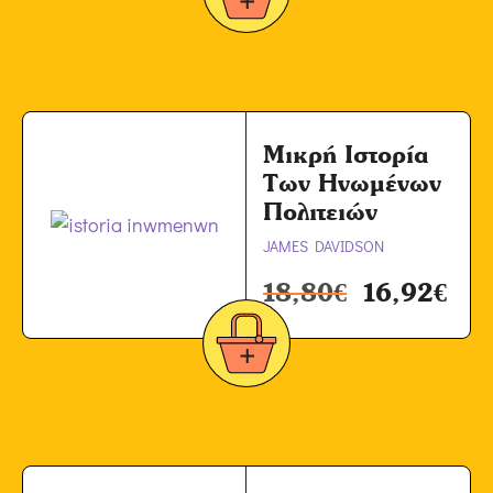
Μικρή Ιστορία
Των Ηνωμένων
Πολιτειών
JAMES DAVIDSON
18,80
€
16,92
€