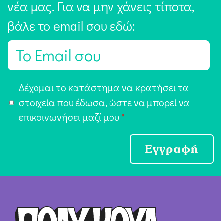
νέα μας. Για να μην χάνεις τίποτα,
βάλε το email σου εδώ:
E
m
a
Α
Δέχομαι το κατάστημα να κρατήσει τα
i
π
στοιχεία που έδωσα, ώστε να μπορεί να
l
ο
επικοινωνήσει μαζί μου
*
*
δ
ο
Εγγραφή
χ
ή
Ό
ρ
ω