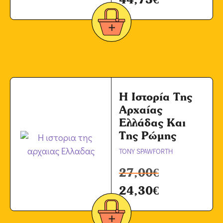
Η Ιστορία Της
Αρχαίας
Ελλάδας Και
Της Ρώμης
TONY SPAWFORTH
27,00
€
24,30
€