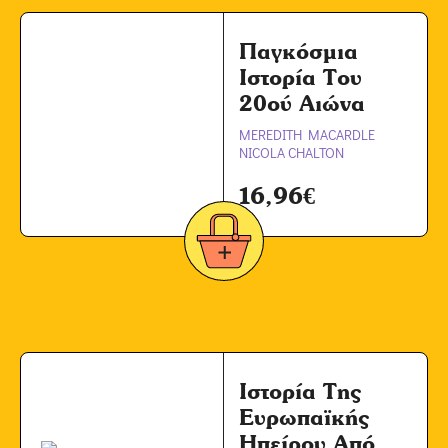
Παγκόσμια
Ιστορία Του
20ού Αιώνα
MEREDITH MACARDLE
NICOLA CHALTON
16,96
€
Ιστορία Της
Ευρωπαϊκής
Ηπείρου Από