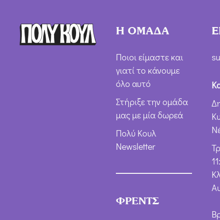
Η ΟΜΑΔΑ
Ε
Ποιοι είμαστε και
su
γιατί το κάνουμε
όλο αυτό
Κ
Στήριξε την ομάδα
Δ
μας με μία δωρεά
Κ
Ν
Πολύ Κουλ
Newsletter
Τ
11
Κλ
Α
ΦΡΕΝΤΣ
Β