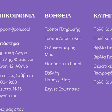
χ
ή
ΠΙΚΟΙΝΩΝΙΑ
ΒΟΗΘΕΙΑ
ΚΑΤΗΓ
Ό
ρ
pport@poli.cool
Τρόποι Πληρωμής
Πολύ Κου
ω
Τρόποι Αποστολής
Πολύ Κου
ν
ατάστημα
Ο Λογαριασμός
Βιβλία Γ
*
ημοτική Αγορά
Μου
Βιβλία Γι
υψέλης, Φωκίωνος
Είσοδος στο Portal
έγρη 42, Αθήνα
Θεματικέ
Εξέλιξη
Γεωγραφό
ρίτη έως Σάββατο
Παραγγελίας
:00-19:00
Πολύ Κο
ειστά 11-15
Συχνές Ερωτήσεις
υγούστου
ρες μας στον