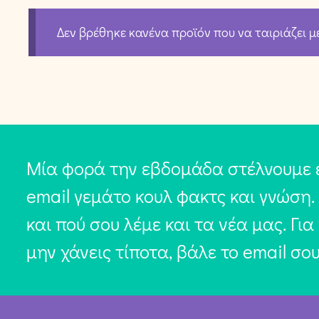
Δεν βρέθηκε κανένα προϊόν που να ταιριάζει μ
Μία φορά την εβδομάδα στέλνουμε 
email γεμάτο κουλ φακτς και γνώση.
και πού σου λέμε και τα νέα μας. Για
μην χάνεις τίποτα, βάλε το email σο