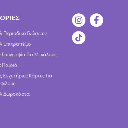
ΟΡΙΕΣ
λ Περιοδικό Γνώσεων
λ Επιτραπέζιο
ια Γεωγραφία Για Μεγάλους
α Παιδιά
ς Ευχετήριες Κάρτες Για
φιλους
υλ Δωροκάρτα