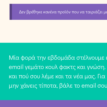
Δεν βρέθηκε κανένα προϊόν που να ταιριάζει μ
Μία φορά την εβδομάδα στέλνουμε 
email γεμάτο κουλ φακτς και γνώση.
και πού σου λέμε και τα νέα μας. Για
μην χάνεις τίποτα, βάλε το email σο