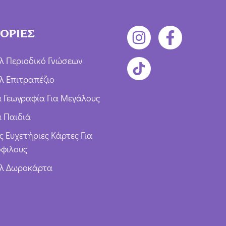
ΟΡΙΕΣ
λ Περιοδικό Γνώσεων
λ Επιτραπέζιο
ια Γεωγραφία Για Μεγάλους
α Παιδιά
ς Ευχετήριες Κάρτες Για
φιλους
υλ Δωροκάρτα