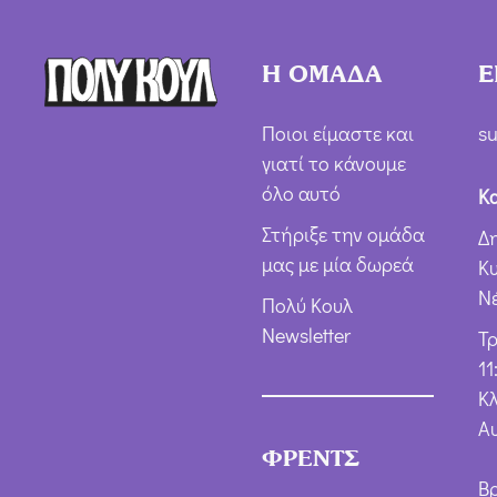
Η ΟΜΑΔΑ
Ε
Ποιοι είμαστε και
su
γιατί το κάνουμε
όλο αυτό
Κ
Στήριξε την ομάδα
Δ
μας με μία δωρεά
Κ
Ν
Πολύ Κουλ
Newsletter
Τ
11
Κλ
Α
ΦΡΕΝΤΣ
Β