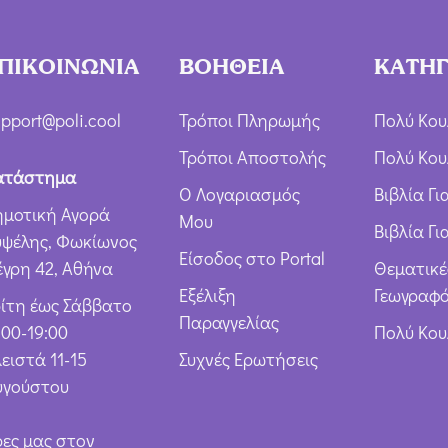
χ
ή
ΠΙΚΟΙΝΩΝΙΑ
ΒΟΗΘΕΙΑ
ΚΑΤΗΓ
Ό
ρ
pport@poli.cool
Τρόποι Πληρωμής
Πολύ Κου
ω
Τρόποι Αποστολής
Πολύ Κου
ν
ατάστημα
Ο Λογαριασμός
Βιβλία Γ
*
ημοτική Αγορά
Μου
Βιβλία Γι
υψέλης, Φωκίωνος
Είσοδος στο Portal
έγρη 42, Αθήνα
Θεματικέ
Εξέλιξη
Γεωγραφό
ρίτη έως Σάββατο
Παραγγελίας
:00-19:00
Πολύ Κο
ειστά 11-15
Συχνές Ερωτήσεις
υγούστου
ρες μας στον