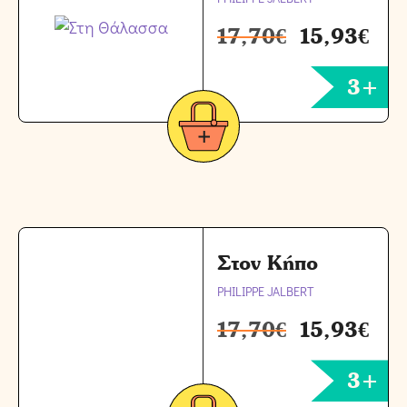
17,70
€
15,93
€
3+
Στον Κήπο
PHILIPPE JALBERT
17,70
€
15,93
€
3+