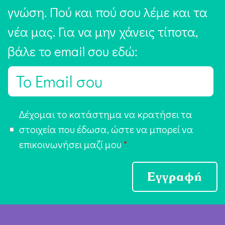
γνώση. Πού και πού σου λέμε και τα
νέα μας. Για να μην χάνεις τίποτα,
βάλε το email σου εδώ:
E
m
a
Α
Δέχομαι το κατάστημα να κρατήσει τα
i
π
στοιχεία που έδωσα, ώστε να μπορεί να
l
ο
επικοινωνήσει μαζί μου
*
*
δ
ο
Εγγραφή
χ
ή
Ό