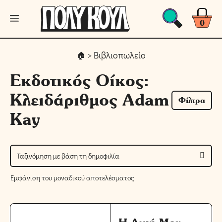
Μετάβαση
Μενού
σε
0
περιεχόμενο
> Βιβλιοπωλείο
Εκδοτικός Οίκος:
Κλειδάριθμος Adam
Φίλτρα
Kay
Εμφάνιση του μοναδικού αποτελέσματος