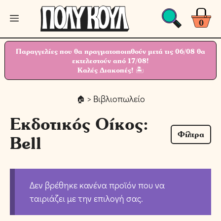
Μετάβαση
Μενού
σε
0
περιεχόμενο
Παραγγελίες που θα πραγματοποιηθούν μετά τις 06/08 θα
εκτελεστούν από 17/08!
Καλές Διακοπές! 🏝
> Βιβλιοπωλείο
Εκδοτικός Οίκος:
Φίλτρα
Bell
Δεν βρέθηκε κανένα προϊόν που να
ταιριάζει με την επιλογή σας.