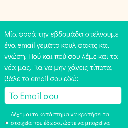
Μία φορά την εβδομάδα στέλνουμε
ένα email γεμάτο κουλ φακτς και
γνώση. Πού και πού σου λέμε και τα
νέα μας. Για να μην χάνεις τίποτα,
βάλε το email σου εδώ:
E
m
a
Α
Δέχομαι το κατάστημα να κρατήσει τα
i
π
στοιχεία που έδωσα, ώστε να μπορεί να
l