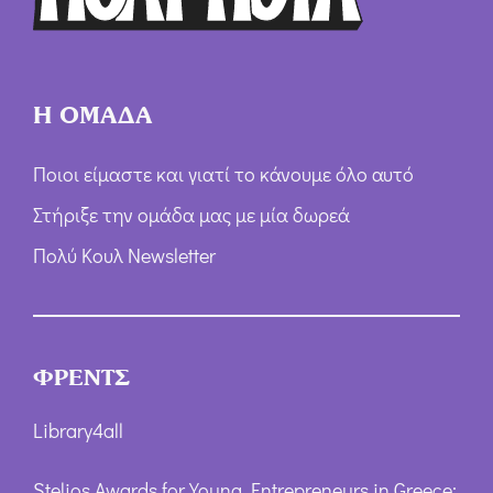
*
Η ΟΜΑΔΑ
Ποιοι είμαστε και γιατί το κάνουμε όλο αυτό
Στήριξε την ομάδα μας με μία δωρεά
Πολύ Κουλ Newsletter
ΦΡΕΝΤΣ
Library4all
Stelios Awards for Young Entrepreneurs in Greece: