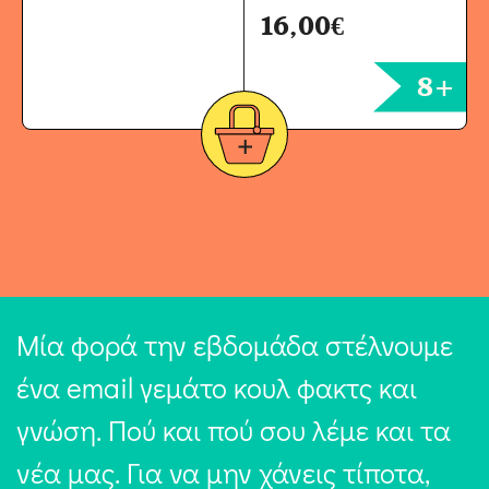
16,00
€
8+
Μία φορά την εβδομάδα στέλνουμε
ένα email γεμάτο κουλ φακτς και
γνώση. Πού και πού σου λέμε και τα
νέα μας. Για να μην χάνεις τίποτα,