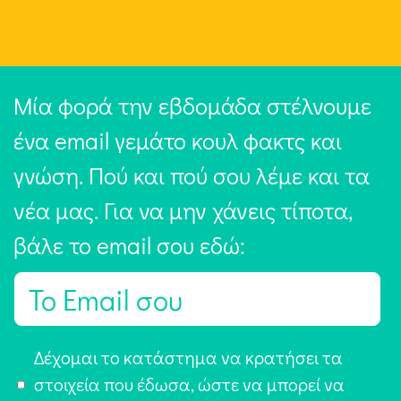
Μία φορά την εβδομάδα στέλνουμε
ένα email γεμάτο κουλ φακτς και
γνώση. Πού και πού σου λέμε και τα
νέα μας. Για να μην χάνεις τίποτα,
βάλε το email σου εδώ:
E
m
a
Α
Δέχομαι το κατάστημα να κρατήσει τα
i
π
στοιχεία που έδωσα, ώστε να μπορεί να
l