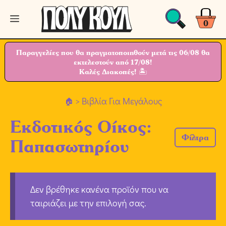
Μετάβαση
Μενού
σε
0
περιεχόμενο
Παραγγελίες που θα πραγματοποιηθούν μετά τις 06/08 θα
εκτελεστούν από 17/08!
Καλές Διακοπές! 🏝
> Βιβλία Για Μεγάλους
Εκδοτικός Οίκος:
Φίλτρα
Παπασωτηρίου
Δεν βρέθηκε κανένα προϊόν που να
ταιριάζει με την επιλογή σας.