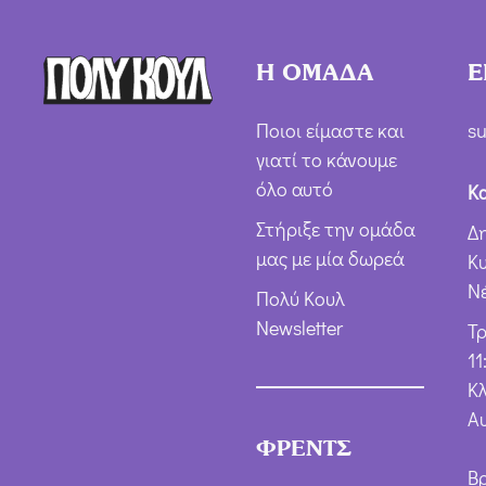
Η ΟΜΑΔΑ
Ε
Ποιοι είμαστε και
su
γιατί το κάνουμε
όλο αυτό
Κ
Στήριξε την ομάδα
Δ
μας με μία δωρεά
Κ
Ν
Πολύ Κουλ
Newsletter
Τ
11
Κλ
Α
ΦΡΕΝΤΣ
Β