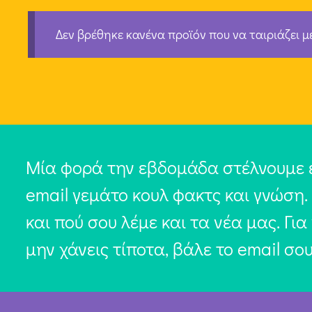
Δεν βρέθηκε κανένα προϊόν που να ταιριάζει μ
Μία φορά την εβδομάδα στέλνουμε 
email γεμάτο κουλ φακτς και γνώση.
και πού σου λέμε και τα νέα μας. Για
μην χάνεις τίποτα, βάλε το email σο