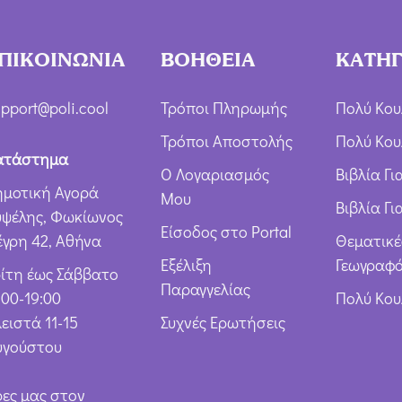
χ
ή
ΠΙΚΟΙΝΩΝΙΑ
ΒΟΗΘΕΙΑ
ΚΑΤΗΓ
Ό
ρ
pport@poli.cool
Τρόποι Πληρωμής
Πολύ Κου
ω
Τρόποι Αποστολής
Πολύ Κου
ν
ατάστημα
Ο Λογαριασμός
Βιβλία Γ
*
ημοτική Αγορά
Μου
Βιβλία Γι
υψέλης, Φωκίωνος
Είσοδος στο Portal
έγρη 42, Αθήνα
Θεματικέ
Εξέλιξη
Γεωγραφό
ρίτη έως Σάββατο
Παραγγελίας
:00-19:00
Πολύ Κο
ειστά 11-15
Συχνές Ερωτήσεις
υγούστου
ρες μας στον