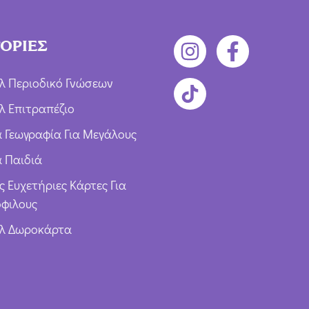
ΟΡΙΕΣ
λ Περιοδικό Γνώσεων
λ Επιτραπέζιο
ια Γεωγραφία Για Μεγάλους
α Παιδιά
ς Ευχετήριες Κάρτες Για
φιλους
υλ Δωροκάρτα