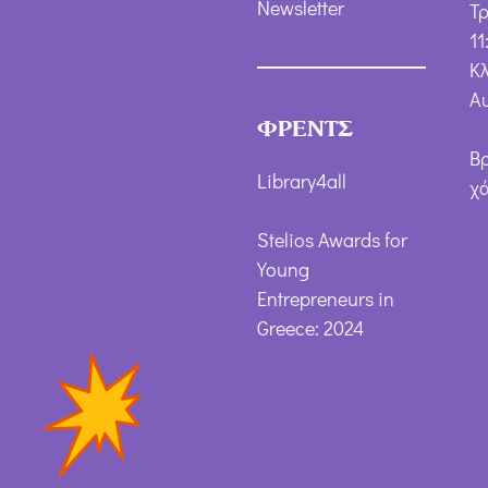
Newsletter
Τ
11
Κλ
Α
ΦΡΕΝΤΣ
Β
Library4all
χ
Stelios Awards for
Young
Entrepreneurs in
Greece: 2024