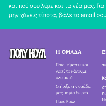
και πού σου λέμε και τα νέα μας. Για
μην χάνεις τίποτα, βάλε το email σο
Η ΟΜΑΔΑ
Ε
Ποιοι είμαστε και
su
γιατί το κάνουμε
όλο αυτό
Κ
Στήριξε την ομάδα
Δ
μας με μία δωρεά
Κ
Ν
Πολύ Κουλ