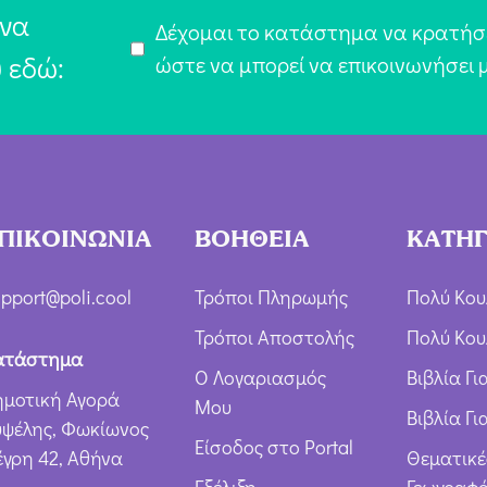
a
 να
Α
Δέχομαι το κατάστημα να κρατήσε
i
υ εδώ:
π
ώστε να μπορεί να επικοινωνήσει 
l
ο
*
δ
ο
χ
ή
ΠΙΚΟΙΝΩΝΙΑ
ΒΟΗΘΕΙΑ
ΚΑΤΗΓ
Ό
ρ
pport@poli.cool
Τρόποι Πληρωμής
Πολύ Κου
ω
Τρόποι Αποστολής
Πολύ Κου
ν
ατάστημα
Ο Λογαριασμός
Βιβλία Γ
*
ημοτική Αγορά
Μου
Βιβλία Γι
υψέλης, Φωκίωνος
Είσοδος στο Portal
έγρη 42, Αθήνα
Θεματικέ