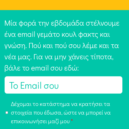
Μία φορά την εβδομάδα στέλνουμε
ένα email γεμάτο κουλ φακτς και
γνώση. Πού και πού σου λέμε και τα
νέα μας. Για να μην χάνεις τίποτα,
βάλε το email σου εδώ:
E
m
a
Α
Δέχομαι το κατάστημα να κρατήσει τα
i
π
στοιχεία που έδωσα, ώστε να μπορεί να
l
ο
επικοινωνήσει μαζί μου
*
*