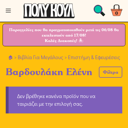
Μετάβαση
Μενού
σε
0
περιεχόμενο
Παραγγελίες που θα πραγματοποιηθούν μετά τις 06/08 θα
εκτελεστούν από 17/08!
Καλές Διακοπές! 🏝
>
Βιβλία Για Μεγάλους
> Επιστήμη & Εφευρέσεις
Βαρδουλάκη Ελένη
Φίλτρα
Δεν βρέθηκε κανένα προϊόν που να
ταιριάζει με την επιλογή σας.