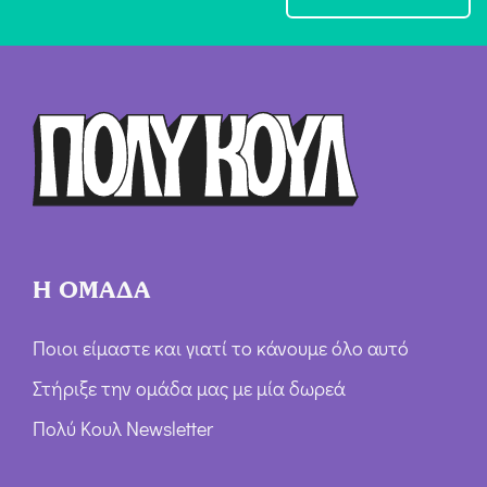
χ
ή
Ό
ρ
ω
ν
*
Η ΟΜΑΔΑ
Ποιοι είμαστε και γιατί το κάνουμε όλο αυτό
Στήριξε την ομάδα μας με μία δωρεά
Πολύ Κουλ Newsletter