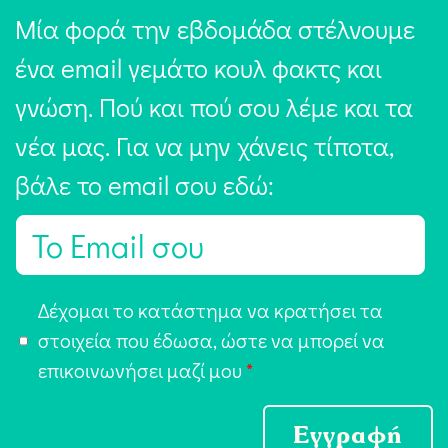
Μία φορά την εβδομάδα στέλνουμε
ένα email γεμάτο κουλ φακτς και
γνώση. Πού και πού σου λέμε και τα
νέα μας. Για να μην χάνεις τίποτα,
βάλε το email σου εδώ:
E
m
a
Α
Δέχομαι το κατάστημα να κρατήσει τα
i
π
στοιχεία που έδωσα, ώστε να μπορεί να
l
ο
επικοινωνήσει μαζί μου
*
*
δ
ο
Εγγραφή