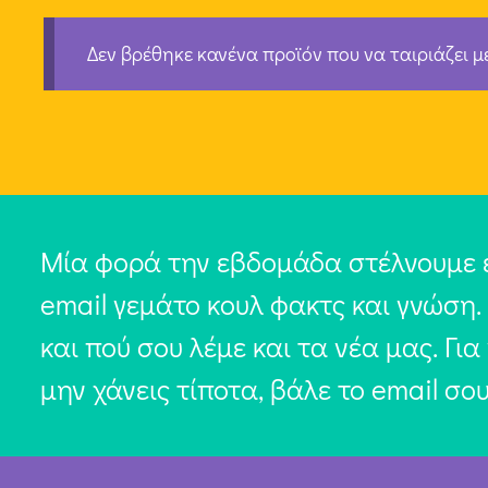
Δεν βρέθηκε κανένα προϊόν που να ταιριάζει μ
Μία φορά την εβδομάδα στέλνουμε 
email γεμάτο κουλ φακτς και γνώση.
και πού σου λέμε και τα νέα μας. Για
μην χάνεις τίποτα, βάλε το email σο