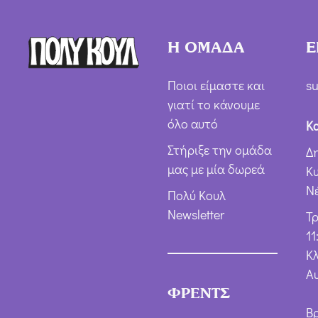
Η ΟΜΑΔΑ
Ε
Ποιοι είμαστε και
su
γιατί το κάνουμε
όλο αυτό
Κ
Στήριξε την ομάδα
Δ
μας με μία δωρεά
Κ
Ν
Πολύ Κουλ
Newsletter
Τ
11
Κλ
Α
ΦΡΕΝΤΣ
Β