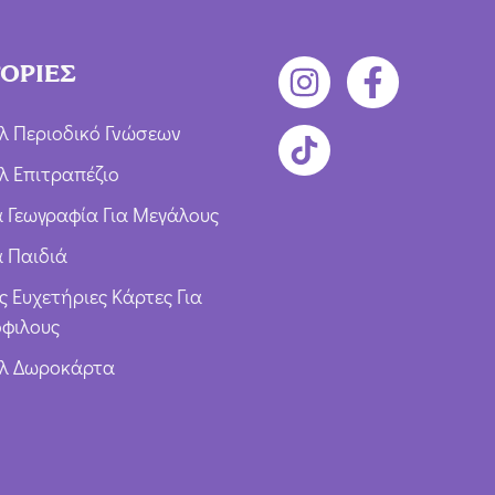
ΟΡΙΕΣ
λ Περιοδικό Γνώσεων
λ Επιτραπέζιο
ια Γεωγραφία Για Μεγάλους
α Παιδιά
ς Ευχετήριες Κάρτες Για
φιλους
υλ Δωροκάρτα