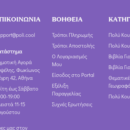
χ
ή
ΠΙΚΟΙΝΩΝΙΑ
ΒΟΗΘΕΙΑ
ΚΑΤΗΓ
Ό
ρ
pport@poli.cool
Τρόποι Πληρωμής
Πολύ Κου
ω
Τρόποι Αποστολής
Πολύ Κου
ν
ατάστημα
Ο Λογαριασμός
Βιβλία Γ
*
ημοτική Αγορά
Μου
Βιβλία Γι
υψέλης, Φωκίωνος
Είσοδος στο Portal
έγρη 42, Αθήνα
Θεματικέ
Εξέλιξη
Γεωγραφό
ρίτη έως Σάββατο
Παραγγελίας
:00-19:00
Πολύ Κο
ειστά 11-15
Συχνές Ερωτήσεις
υγούστου
ρες μας στον