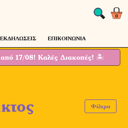
0
ΕΚΔΗΛΩΣΕΙΣ
ΕΠΙΚΟΙΝΩΝΙΑ
 από 17/08!
Καλές Διακοπές! 🏝
άκτος
Φίλτρα