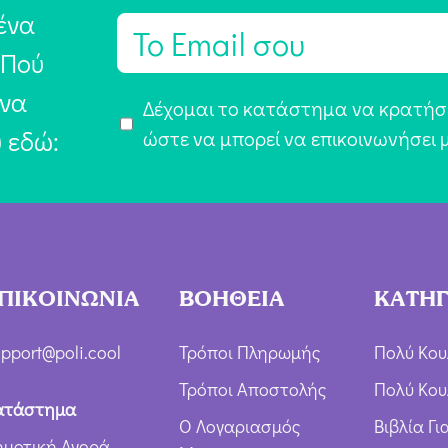
ένα
E
m
 Πού
a
 να
Α
Δέχομαι το κατάστημα να κρατήσε
i
υ εδώ:
π
ώστε να μπορεί να επικοινωνήσει 
l
ο
*
δ
ο
χ
ή
ΠΙΚΟΙΝΩΝΙΑ
ΒΟΗΘΕΙΑ
ΚΑΤΗΓ
Ό
ρ
pport@poli.cool
Τρόποι Πληρωμής
Πολύ Κου
ω
Τρόποι Αποστολής
Πολύ Κου
ν
ατάστημα
Ο Λογαριασμός
Βιβλία Γ
*
ημοτική Αγορά