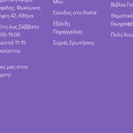
Μου
Βιβλία Γι
υψέλης, Φωκίωνος
Είσοδος στο Portal
έγρη 42, Αθήνα
Θεματικέ
Εξέλιξη
Γεωγραφό
ρίτη έως Σάββατο
Παραγγελίας
:00-19:00
Πολύ Κο
ειστά 11-15
Συχνές Ερωτήσεις
υγούστου
ρες μας στον
άρτη!