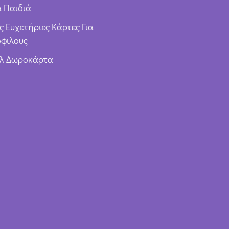
α Παιδιά
ς Ευχετήριες Κάρτες Για
φιλους
υλ Δωροκάρτα