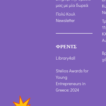
μας με μία δωρεά
Κ
Ν
Πολύ Κουλ
Newsletter
Τ
11
Κλ
Α
ΦΡΕΝΤΣ
Β
Library4all
χ
Stelios Awards for
Young
Entrepreneurs in
Greece: 2024