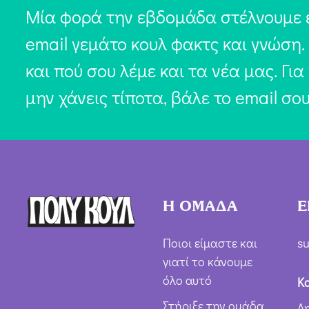
Μία φορά την εβδομάδα στέλνουμε 
email γεμάτο κουλ φακτς και γνώση.
και πού σου λέμε και τα νέα μας. Για
μην χάνεις τίποτα, βάλε το email σο
Η ΟΜΑΔΑ
Ε
Ποιοι είμαστε και
su
γιατί το κάνουμε
όλο αυτό
Κ
Στήριξε την ομάδα
Δ