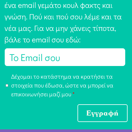
ένα email γεμάτο κουλ φακτς και
γνώση. Πού και πού σου λέμε και τα
νέα μας. Για να μην χάνεις τίποτα,
βάλε το email σου εδώ:
E
m
a
Α
Δέχομαι το κατάστημα να κρατήσει τα
i
π
στοιχεία που έδωσα, ώστε να μπορεί να
l
ο
επικοινωνήσει μαζί μου
*
*
δ
ο
Εγγραφή
χ
ή