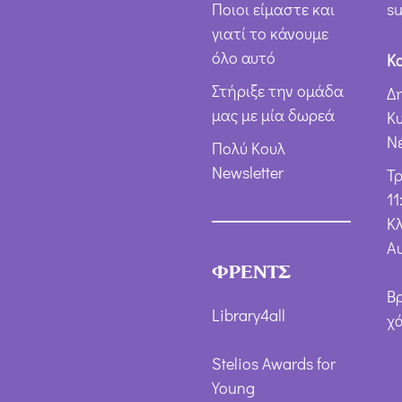
Ποιοι είμαστε και
su
γιατί το κάνουμε
όλο αυτό
Κ
Στήριξε την ομάδα
Δ
μας με μία δωρεά
Κ
Ν
Πολύ Κουλ
Newsletter
Τ
11
Κλ
Α
ΦΡΕΝΤΣ
Β
Library4all
χ
Stelios Awards for
Young