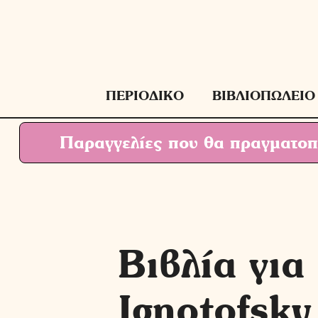
Μετάβαση
σε
περιεχόμενο
ΠΕΡΙΟΔΙΚΟ
ΒΙΒΛΙΟΠΩΛΕΙΟ
Παραγγελίες που θα πραγματοπο
Βιβλία για
Ignotofsky