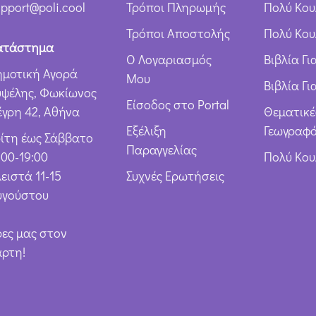
ρ
pport@poli.cool
Τρόποι Πληρωμής
Πολύ Κου
ω
Τρόποι Αποστολής
Πολύ Κου
ν
ατάστημα
Ο Λογαριασμός
Βιβλία Γ
*
ημοτική Αγορά
Μου
Βιβλία Γι
υψέλης, Φωκίωνος
Είσοδος στο Portal
έγρη 42, Αθήνα
Θεματικέ
Εξέλιξη
Γεωγραφό
ρίτη έως Σάββατο
Παραγγελίας
:00-19:00
Πολύ Κο
ειστά 11-15
Συχνές Ερωτήσεις
υγούστου
ρες μας στον
άρτη!